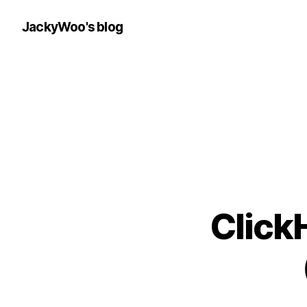
JackyWoo's blog
Clic