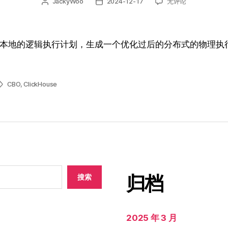
ClickHouse
JackyWoo
2024-12-17
无评论
文
发
CBO
章
布
优
作
日
化
者
期
器
本地的逻辑执行计划，生成一个优化过后的分布式的物理执
研
发
实
践
CBO
,
ClickHouse
标
（3）
签
优
化
器
的
工
作
原
理
归档
搜索
2025 年 3 月