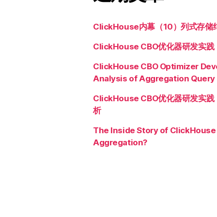
ClickHouse内幕（10）列式存储
ClickHouse CBO优化器研发
ClickHouse CBO Optimizer De
Analysis of Aggregation Query
ClickHouse CBO优化器研发
析
The Inside Story of ClickHouse
Aggregation?