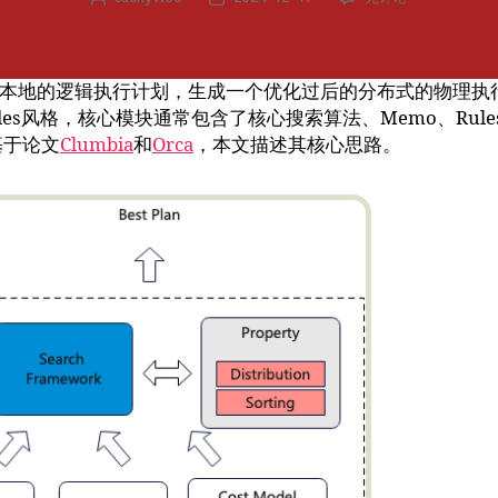
CBO
章
布
优
作
日
化
者
期
器
本地的逻辑执行计划，生成一个优化过后的分布式的物理执
研
des风格，核心模块通常包含了核心搜索算法、Memo、Ru
发
发基于论文
Clumbia
和
Orca
，本文描述其核心思路。
实
践
（3）
优
化
器
的
工
作
原
理