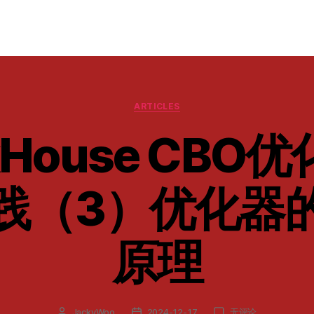
分
ARTICLES
类
ckHouse CBO
践（3）优化器
原理
ClickHouse
JackyWoo
2024-12-17
无评论
文
发