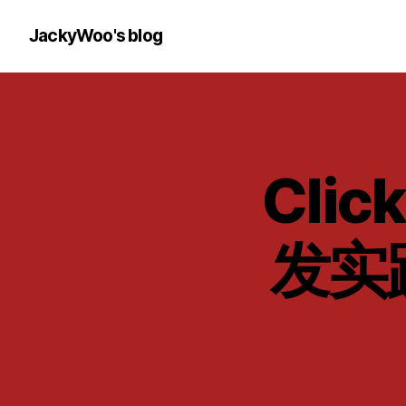
JackyWoo's blog
Cli
发实