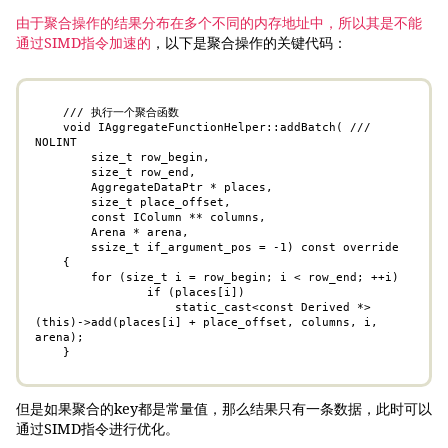
由于聚合操作的结果分布在多个不同的内存地址中，所以其是不能
通过SIMD指令加速的
，以下是聚合操作的关键代码：
    /// 执行一个聚合函数

    void IAggregateFunctionHelper::addBatch( /// 
NOLINT

        size_t row_begin,

        size_t row_end,

        AggregateDataPtr * places,

        size_t place_offset,

        const IColumn ** columns,

        Arena * arena,

        ssize_t if_argument_pos = -1) const override

    {

        for (size_t i = row_begin; i < row_end; ++i)

                if (places[i])

                    static_cast<const Derived *>
(this)->add(places[i] + place_offset, columns, i, 
arena);

    }
但是如果聚合的key都是常量值，那么结果只有一条数据，此时可以
通过SIMD指令进行优化。