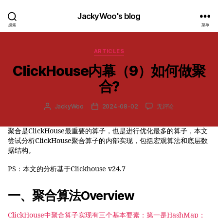
JackyWoo's blog
搜索
菜单
分
ARTICLES
类
ClickHouse内幕（9）如何做聚
合?
ClickHouse
JackyWoo
2024-08-02
无评论
文
发
内
章
布
幕
作
日
聚合是ClickHouse最重要的算子，也是进行优化最多的算子，本文
（9）
者
期
尝试分析ClickHouse聚合算子的内部实现，包括宏观算法和底层数
如
何
据结构。
做
聚
PS：本文的分析基于Clickhouse v24.7
合?
一、聚合算法Overview
ClickHouse中聚合算子实现有三个基本要素：第一是HashMap；