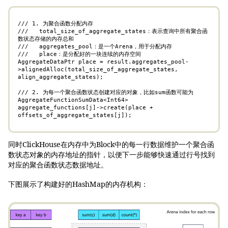
/// 1. 为聚合函数分配内存

///   total_size_of_aggregate_states：表示查询中所有聚合函
数状态存储的内存总和

///   aggregates_pool：是一个Arena，用于分配内存

///   place：是分配好的一块连续的内存空间

AggregateDataPtr place = result.aggregates_pool-
>alignedAlloc(total_size_of_aggregate_states, 
align_aggregate_states);

/// 2. 为每一个聚合函数状态创建对应的对象，比如sum函数可能为
AggregateFunctionSumData<Int64>

aggregate_functions[j]->create(place + 
offsets_of_aggregate_states[j]);
同时ClickHouse在内存中为Block中的每一行数据维护一个聚合函
数状态对象的内存地址的指针，以便下一步能够快速通过行号找到
对应的聚合函数状态数据地址。
下图展示了构建好的HashMap的内存机构：