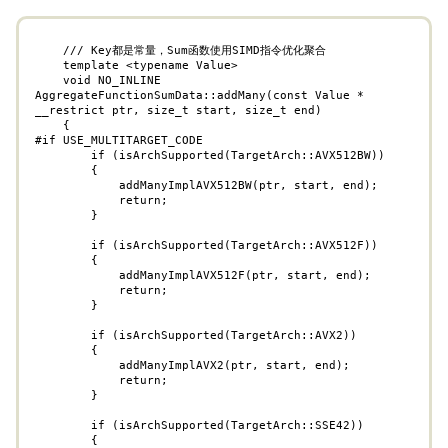
    /// Key都是常量，Sum函数使用SIMD指令优化聚合

    template <typename Value>

    void NO_INLINE 
AggregateFunctionSumData::addMany(const Value * 
__restrict ptr, size_t start, size_t end)

    {

#if USE_MULTITARGET_CODE

        if (isArchSupported(TargetArch::AVX512BW))

        {

            addManyImplAVX512BW(ptr, start, end);

            return;

        }

        if (isArchSupported(TargetArch::AVX512F))

        {

            addManyImplAVX512F(ptr, start, end);

            return;

        }

        if (isArchSupported(TargetArch::AVX2))

        {

            addManyImplAVX2(ptr, start, end);

            return;

        }

        if (isArchSupported(TargetArch::SSE42))

        {
