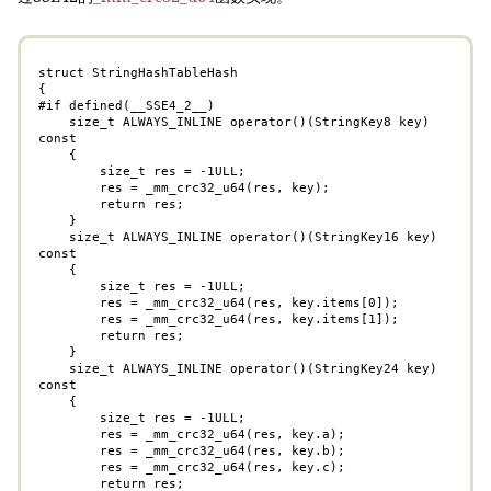
struct StringHashTableHash

{

#if defined(__SSE4_2__)

    size_t ALWAYS_INLINE operator()(StringKey8 key) 
const

    {

        size_t res = -1ULL;

        res = _mm_crc32_u64(res, key);

        return res;

    }

    size_t ALWAYS_INLINE operator()(StringKey16 key) 
const

    {

        size_t res = -1ULL;

        res = _mm_crc32_u64(res, key.items[0]);

        res = _mm_crc32_u64(res, key.items[1]);

        return res;

    }

    size_t ALWAYS_INLINE operator()(StringKey24 key) 
const

    {

        size_t res = -1ULL;

        res = _mm_crc32_u64(res, key.a);

        res = _mm_crc32_u64(res, key.b);

        res = _mm_crc32_u64(res, key.c);

        return res;
