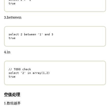
true
3.between
select 2 between '1' and 3

true
4.in
// TODO check

select '2' in array(1,2)

true
空值处理
1.数组越界