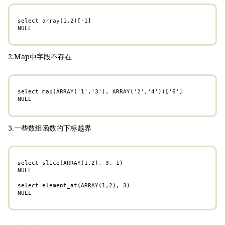
select array(1,2)[-1]

NULL
2.Map中字段不存在
select map(ARRAY('1','3'), ARRAY('2','4'))['6']

NULL
3.一些数组函数的下标越界
select slice(ARRAY(1,2), 3, 1)

NULL

select element_at(ARRAY(1,2), 3)

NULL