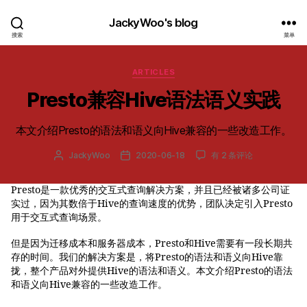
JackyWoo's blog
搜索
菜单
分
ARTICLES
类
Presto兼容Hive语法语义实践
本文介绍Presto的语法和语义向Hive兼容的一些改造工作。
Presto
JackyWoo
2020-06-18
有 2 条评论
文
发
兼
章
布
容
作
日
Presto是一款优秀的交互式查询解决方案，并且已经被诸多公司证
Hive
者
期
实过，因为其数倍于Hive的查询速度的优势，团队决定引入Presto
语
法
用于交互式查询场景。
语
义
但是因为迁移成本和服务器成本，Presto和Hive需要有一段长期共
实
存的时间。我们的解决方案是，将Presto的语法和语义向Hive靠
践
拢，整个产品对外提供Hive的语法和语义。本文介绍Presto的语法
和语义向Hive兼容的一些改造工作。