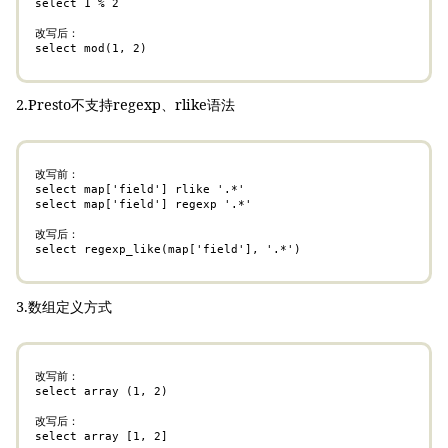
select 1 % 2

改写后：

select mod(1, 2)
2.Presto不支持regexp、rlike语法
改写前：

select map['field'] rlike '.*'

select map['field'] regexp '.*'

改写后：

select regexp_like(map['field'], '.*')
3.数组定义方式
改写前：

select array (1, 2)

改写后：

select array [1, 2]