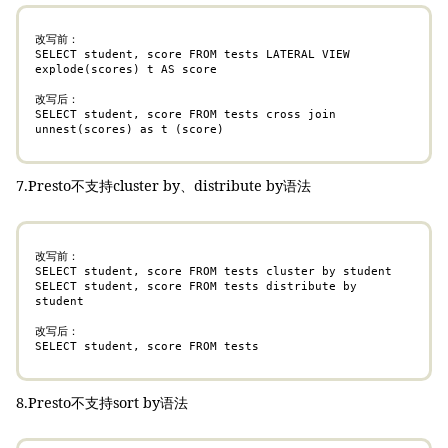
改写前：

SELECT student, score FROM tests LATERAL VIEW 
explode(scores) t AS score

改写后：

SELECT student, score FROM tests cross join 
unnest(scores) as t (score)
7.Presto不支持cluster by、distribute by语法
改写前：

SELECT student, score FROM tests cluster by student

SELECT student, score FROM tests distribute by 
student

改写后：

SELECT student, score FROM tests
8.Presto不支持sort by语法